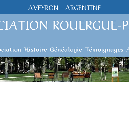
AVEYRON - ARGENTINE
CIATION ROUERGUE-P
ociation
Histoire
Généalogie
Témoignages