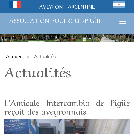
AVEYRON - ARGENTINE
ASSOCIATION ROUERGUE-PIGÜE
Togg
navig
Accueil
»
Actualités
Actualités
L'Amicale Intercambio de Pigüé
reçoit des aveyronnais