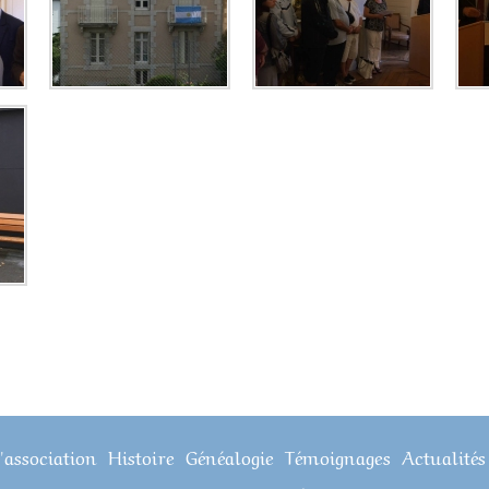
'association
Histoire
Généalogie
Témoignages
Actualités