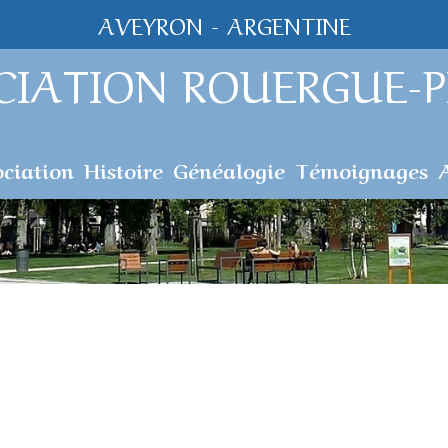
AVEYRON - ARGENTINE
CIATION ROUERGUE-P
ociation
Histoire
Généalogie
Témoignages