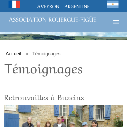
AVEYRON - ARGENTINE
ASSOCIATION ROUERGUE-PIGÜE
Togg
navig
Accueil
»
Témoignages
Témoignages
Retrouvailles à Buzeins